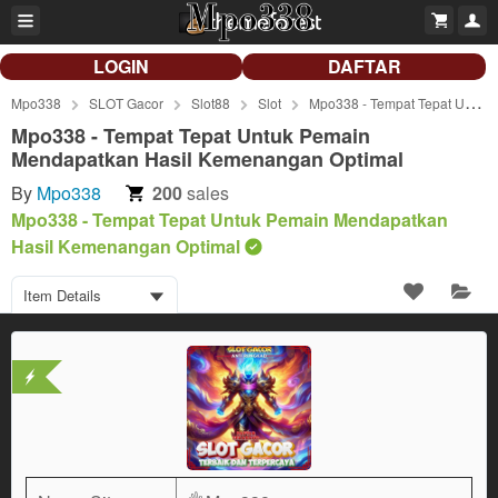
LOGIN
DAFTAR
Mpo338
SLOT Gacor
Slot88
Slot
Mpo338 - Tempat Tepat Untuk Pemain Mendapatkan Hasil Kemenangan Optimal
Mpo338 - Tempat Tepat Untuk Pemain
Mendapatkan Hasil Kemenangan Optimal
By
Mpo338
200
sales
Mpo338 - Tempat Tepat Untuk Pemain Mendapatkan
Hasil Kemenangan Optimal
Item Details