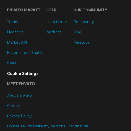
ENVATO MARKET
HELP
OUR COMMUNITY
Terms
Help Center
Community
Licenses
Authors
Blog
Market API
Meetups
Become an affiliate
Cookies
Cookie Settings
MEET ENVATO
About Envato
Careers
Privacy Policy
Do not sell or share my personal information