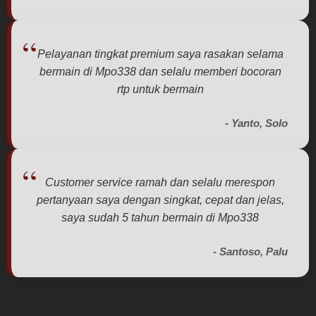
Pelayanan tingkat premium saya rasakan selama
bermain di Mpo338 dan selalu memberi bocoran
rtp untuk bermain
- Yanto, Solo
Customer service ramah dan selalu merespon
pertanyaan saya dengan singkat, cepat dan jelas,
saya sudah 5 tahun bermain di Mpo338
- Santoso, Palu