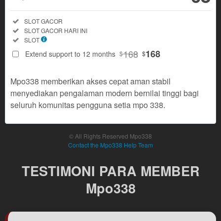
Regular
Included:
SLOT GACOR
License
Included:
SLOT GACOR HARI INI
SELECTED
Included:
SLOT
168
$
168
168
Extend support to 12 months
$
$
Extended
Mpo338 memberikan akses cepat aman stabil
License
68
menyediakan pengalaman modern bernilai tinggi bagi
$
seluruh komunitas pengguna setia mpo 338.
Use, by
you or
one
© All Rights Reserved Mpo338
client, in
Contact the Mpo338 Help Team
a single
end
TESTIMONI PARA MEMBER
product
which
Mpo338
end
users
can be